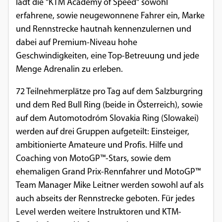
lädt die "KTM Academy of Speed" sowohl
Einverständnis-Optionen des Benutzers
erfahrene, sowie neugewonnene Fahrer ein, Marke
und Rennstrecke hautnah kennenzulernen und
Cookie Laufzeit:
dabei auf Premium-Niveau hohe
1 Jahr
Geschwindigkeiten, eine Top-Betreuung und jede
Menge Adrenalin zu erleben.
EXTERNE MEDIEN
72 Teilnehmerplätze pro Tag auf dem Salzburgring
Um Inhalte von Videoplattformen und
und dem Red Bull Ring (beide in Österreich), sowie
Social Media Plattformen anzeigen zu
auf dem Automotodróm Slovakia Ring (Slowakei)
können, werden von diesen externen
werden auf drei Gruppen aufgeteilt: Einsteiger,
Medien Cookies gesetzt.
ambitionierte Amateure und Profis. Hilfe und
Coaching von MotoGP™-Stars, sowie dem
YouTube
ehemaligen Grand Prix-Rennfahrer und MotoGP™
Team Manager Mike Leitner werden sowohl auf als
auch abseits der Rennstrecke geboten. Für jedes
Vimeo
Level werden weitere Instruktoren und KTM-