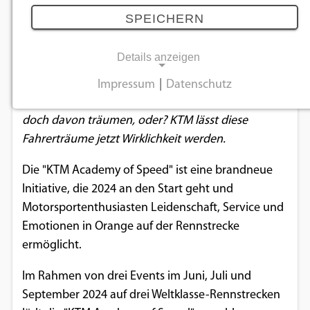
14.12.2023
SPEICHERN
Details anzeigen
Nur wenige kommen in den Genuss, die volle
Power eines Sportbikes auf einer hochmodernen
Impressum
|
Datenschutz
NOTWENDIGE COOKIES
Rennstrecke zu erleben. Aber alle anderen dürfen
doch davon träumen, oder? KTM lässt diese
Notwendige Cookies ermöglichen
Fahrerträume jetzt Wirklichkeit werden.
grundlegende Funktionen und sind für die
einwandfreie Funktion der Website
Die "KTM Academy of Speed" ist eine brandneue
erforderlich.
Initiative, die 2024 an den Start geht und
Motorsportenthusiasten Leidenschaft, Service und
Einverständnis-Cookie
Emotionen in Orange auf der Rennstrecke
ermöglicht.
Name:
cookie_consent
Im Rahmen von drei Events im Juni, Juli und
Zweck:
September 2024 auf drei Weltklasse-Rennstrecken
Dieser Cookie speichert die ausgewählten