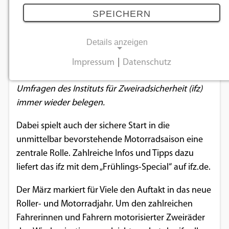
26.02.2024
SPEICHERN
Details anzeigen
Möglichst gefahrlos unterwegs zu sein, hat für die
Fahrerinnen und Fahrer motorisierter Zweiräder
Impressum
|
Datenschutz
NOTWENDIGE COOKIES
quer durch Deutschland oberste Priorität, wie
Umfragen des Instituts für Zweiradsicherheit (ifz)
Notwendige Cookies ermöglichen
immer wieder belegen.
grundlegende Funktionen und sind für die
einwandfreie Funktion der Website
Dabei spielt auch der sichere Start in die
erforderlich.
unmittelbar bevorstehende Motorradsaison eine
zentrale Rolle. Zahlreiche Infos und Tipps dazu
Einverständnis-Cookie
liefert das ifz mit dem „Frühlings-Special“ auf ifz.de.
Name:
Der März markiert für Viele den Auftakt in das neue
cookie_consent
Roller- und Motorradjahr. Um den zahlreichen
Zweck:
Fahrerinnen und Fahrern motorisierter Zweiräder
Dieser Cookie speichert die ausgewählten