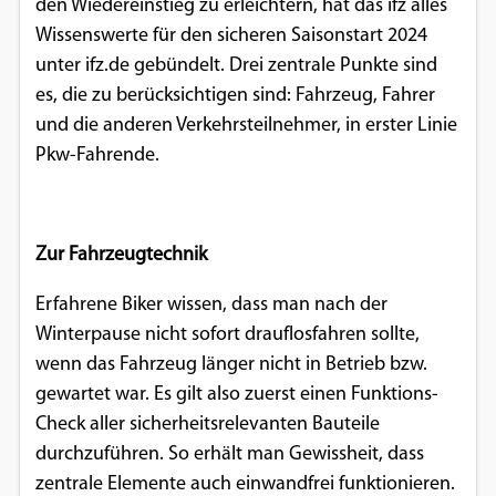
den Wiedereinstieg zu erleichtern, hat das ifz alles
Einverständnis-Optionen des Benutzers
Wissenswerte für den sicheren Saisonstart 2024
unter ifz.de gebündelt. Drei zentrale Punkte sind
Cookie Laufzeit:
es, die zu berücksichtigen sind: Fahrzeug, Fahrer
1 Jahr
und die anderen Verkehrs­teilnehmer, in erster Linie
Pkw-Fahrende.
EXTERNE MEDIEN
Um Inhalte von Videoplattformen und
Zur Fahrzeugtechnik
Social Media Plattformen anzeigen zu
können, werden von diesen externen
Erfahrene Biker wissen, dass man nach der
Medien Cookies gesetzt.
Winterpause nicht sofort drauflos­fahren sollte,
wenn das Fahrzeug länger nicht in Betrieb bzw.
YouTube
gewartet war. Es gilt also zuerst einen Funktions-
Check aller sicherheitsrelevanten Bauteile
Vimeo
durchzuführen. So erhält man Gewissheit, dass
zentrale Elemente auch einwandfrei funktionieren.