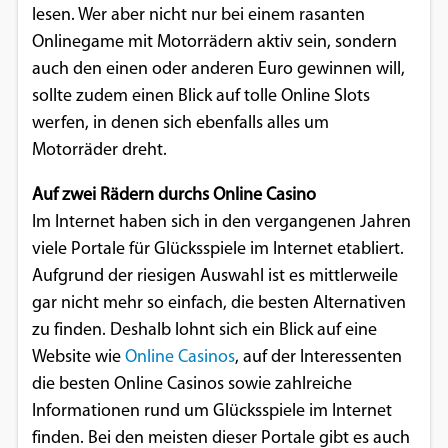
lesen. Wer aber nicht nur bei einem rasanten
Einverständnis-Optionen des Benutzers
Onlinegame mit Motorrädern aktiv sein, sondern
Cookie Laufzeit:
auch den einen oder anderen Euro gewinnen will,
1 Jahr
sollte zudem einen Blick auf tolle Online Slots
werfen, in denen sich ebenfalls alles um
Motorräder dreht.
EXTERNE MEDIEN
Auf zwei Rädern durchs Online Casino
Um Inhalte von Videoplattformen und
Im Internet haben sich in den vergangenen Jahren
Social Media Plattformen anzeigen zu
viele Portale für Glücksspiele im Internet etabliert.
können, werden von diesen externen
Aufgrund der riesigen Auswahl ist es mittlerweile
Medien Cookies gesetzt.
gar nicht mehr so einfach, die besten Alternativen
zu finden. Deshalb lohnt sich ein Blick auf eine
YouTube
Website wie
Online Casinos
, auf der Interessenten
die besten Online Casinos sowie zahlreiche
Vimeo
Informationen rund um Glücksspiele im Internet
finden. Bei den meisten dieser Portale gibt es auch