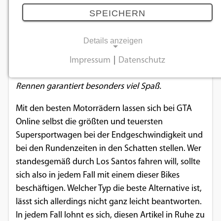
GTA Online
SPEICHERN
08.11.2019
Details anzeigen
Mit diesen Superbikes lassen sich selbst die besten
Impressum
|
Datenschutz
NOTWENDIGE COOKIES
Sportwagen abhängen – so machen die nächsten
Rennen garantiert besonders viel Spaß.
Notwendige Cookies ermöglichen
grundlegende Funktionen und sind für die
Mit den besten Motorrädern lassen sich bei GTA
einwandfreie Funktion der Website
Online selbst die größten und teuersten
erforderlich.
Supersportwagen bei der Endgeschwindigkeit und
bei den Rundenzeiten in den Schatten stellen. Wer
Einverständnis-Cookie
standesgemäß durch Los Santos fahren will, sollte
sich also in jedem Fall mit einem dieser Bikes
Name:
cookie_consent
beschäftigen. Welcher Typ die beste Alternative ist,
lässt sich allerdings nicht ganz leicht beantworten.
Zweck:
In jedem Fall lohnt es sich, diesen Artikel in Ruhe zu
Dieser Cookie speichert die ausgewählten