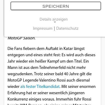
Der Doktor ordiniert wieder
SPEICHERN
29.01.2019
Details anzeigen
Impressum
|
Datenschutz
Am Sonntag, den 10. März 2019 startet die neue
NOTWENDIGE COOKIES
MotoGP Saison.
Notwendige Cookies ermöglichen
grundlegende Funktionen und sind für die
Die Fans fiebern dem Auftakt in Katar längst
einwandfreie Funktion der Website
entgegen und eines steht fest: Es wird auch dieses
erforderlich.
Jahr wieder ein heißer Kampf um den Titel. Ein
Mann ist aus dem Teilnehmerfeld nicht mehr
Einverständnis-Cookie
wegzudenken. Trotz seiner bald 40 Jahre gilt die
MotoGP Legende Valentino Rossi auch diesmal
Name:
wieder
als fester Titelkandidat
. Mit seiner enormen
cookie_consent
Erfahrung hat er seiner wesentlich jüngeren
Zweck:
Konkurrenz einiges voraus. Immerhin fuhr Rossi
Dieser Cookie speichert die ausgewählten