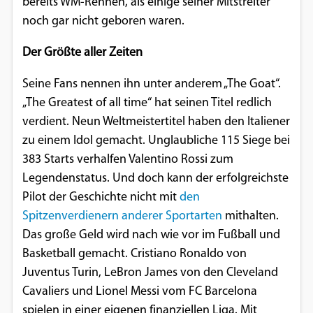
bereits WM-Rennen, als einige seiner Mitstreiter
Einverständnis-Optionen des Benutzers
noch gar nicht geboren waren.
Cookie Laufzeit:
Der Größte aller Zeiten
1 Jahr
Seine Fans nennen ihn unter anderem „The Goat“.
„The Greatest of all time“ hat seinen Titel redlich
verdient. Neun Weltmeistertitel haben den Italiener
EXTERNE MEDIEN
zu einem Idol gemacht. Unglaubliche 115 Siege bei
Um Inhalte von Videoplattformen und
383 Starts verhalfen Valentino Rossi zum
Social Media Plattformen anzeigen zu
Legendenstatus. Und doch kann der erfolgreichste
können, werden von diesen externen
Pilot der Geschichte nicht mit
den
Medien Cookies gesetzt.
Spitzenverdienern anderer Sportarten
mithalten.
Das große Geld wird nach wie vor im Fußball und
YouTube
Basketball gemacht. Cristiano Ronaldo von
Juventus Turin, LeBron James von den Cleveland
Vimeo
Cavaliers und Lionel Messi vom FC Barcelona
spielen in einer eigenen finanziellen Liga. Mit