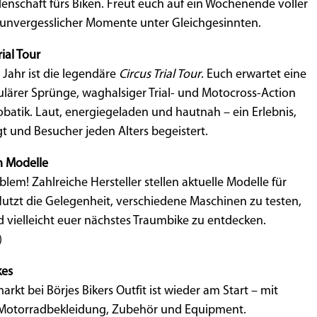
nschaft fürs Biken. Freut euch auf ein Wochenende voller
 unvergesslicher Momente unter Gleichgesinnten.
ial Tour
 Jahr ist die legendäre
Circus Trial Tour
. Euch erwartet eine
lärer Sprünge, waghalsiger Trial- und Motocross-Action
atik. Laut, energiegeladen und hautnah – ein Erlebnis,
t und Besucher jeden Alters begeistert.
n Modelle
blem! Zahlreiche Hersteller stellen aktuelle Modelle für
Nutzt die Gelegenheit, verschiedene Maschinen zu testen,
 vielleicht euer nächstes Traumbike zu entdecken.
)
kes
kt bei Börjes Bikers Outfit ist wieder am Start – mit
Motorradbekleidung, Zubehör und Equipment.