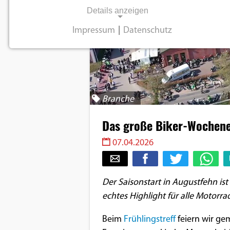
Details anzeigen
Impressum
|
Datenschutz
NOTWENDIGE COOKIES
Notwendige Cookies ermöglichen
grundlegende Funktionen und sind für die
einwandfreie Funktion der Website
Branche
erforderlich.
Das große Biker-Wochene
Einverständnis-Cookie
07.04.2026
Name:
cookie_consent
Der Saisonstart in Augustfehn ist 
Zweck:
echtes Highlight für alle Motorra
Dieser Cookie speichert die
ausgewählten
Beim
Frühlingstreff
feiern wir ge
Einverständnis-Optionen des