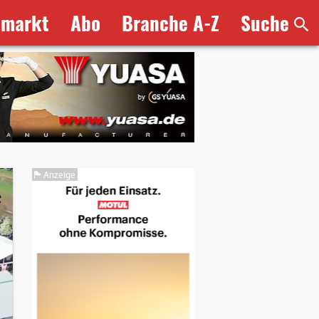
bmarkt
Abo
Branche A-Z
Suche
Anzeige