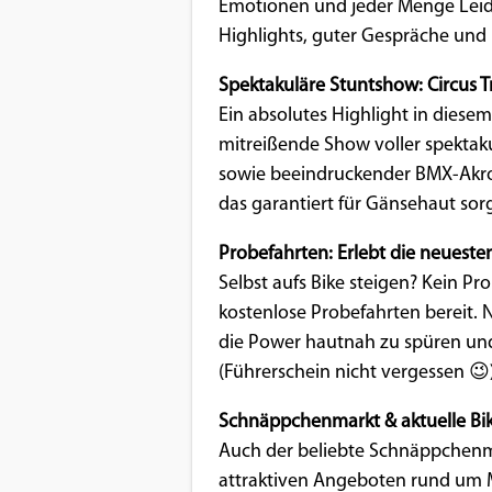
Benutzers
Emotionen und jeder Menge Leide
Highlights, guter Gespräche und
Cookie
Laufzeit:
Spektakuläre Stuntshow: Circus Tr
1 Jahr
Ein absolutes Highlight in diesem
mitreißende Show voller spektaku
sowie beeindruckender BMX-Akrob
EXTERNE MEDIEN
das garantiert für Gänsehaut sorg
Um Inhalte von Videoplattformen und
Probefahrten: Erlebt die neueste
Social Media Plattformen anzeigen zu
Selbst aufs Bike steigen? Kein Pro
können, werden von diesen externen
kostenlose Probefahrten bereit. 
Medien Cookies gesetzt.
die Power hautnah zu spüren und
(Führerschein nicht vergessen 😉
YouTube
Schnäppchenmarkt & aktuelle Bi
Auch der beliebte Schnäppchenmar
Vimeo
attraktiven Angeboten rund um 