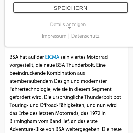
auf der EICMA vorgestellt
SPEICHERN
16.11.2025
Details anzeigen
Die neue BSA Thunderbolt ist bereit für die neue
Impressum
|
Datenschutz
NOTWENDIGE COOKIES
Generation.
Notwendige Cookies ermöglichen
BSA hat auf der
EICMA
sein viertes Motorrad
grundlegende Funktionen und sind für die
vorgestellt, die neue BSA Thunderbolt. Eine
einwandfreie Funktion der Website
beeindruckende Kombination aus
erforderlich.
atemberaubendem Design und modernster
Fahrertechnologie, wie sie in diesem Segment
Einverständnis-Cookie
gefordert wird. Die ursprüngliche Thunderbolt bot
Touring- und Offroad-Fähigkeiten, und nun wird
Name:
cookie_consent
das Erbe des letzten Motorrads, das 1972 in
Birmingham vom Band lief, an das erste
Zweck:
Adventure-Bike von BSA weitergegeben. Die neue
Dieser Cookie speichert die ausgewählten