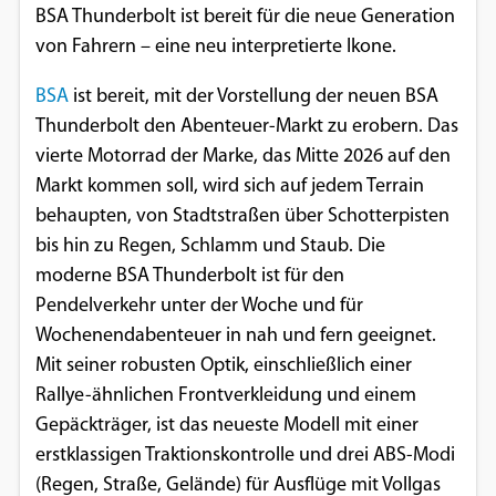
BSA Thunderbolt ist bereit für die neue Generation
Einverständnis-Optionen des Benutzers
von Fahrern – eine neu interpretierte Ikone.
Cookie Laufzeit:
1 Jahr
BSA
ist bereit, mit der Vorstellung der neuen BSA
Thunderbolt den Abenteuer-Markt zu erobern. Das
vierte Motorrad der Marke, das Mitte 2026 auf den
Markt kommen soll, wird sich auf jedem Terrain
EXTERNE MEDIEN
behaupten, von Stadtstraßen über Schotterpisten
Um Inhalte von Videoplattformen und
bis hin zu Regen, Schlamm und Staub. Die
Social Media Plattformen anzeigen zu
moderne BSA Thunderbolt ist für den
können, werden von diesen externen
Pendelverkehr unter der Woche und für
Medien Cookies gesetzt.
Wochenendabenteuer in nah und fern geeignet.
Mit seiner robusten Optik, einschließlich einer
YouTube
Rallye-ähnlichen Frontverkleidung und einem
Gepäckträger, ist das neueste Modell mit einer
Vimeo
erstklassigen Traktionskontrolle und drei ABS-Modi
(Regen, Straße, Gelände) für Ausflüge mit Vollgas