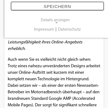
den Turbo
SPEICHERN
14.03.2018
Details anzeigen
Die World of Bike nutzt ab sofort die neue Web-
Impressum
|
Datenschutz
NOTWENDIGE COOKIES
Technologie AMP und verbessert so die
Leistungsfähigkeit ihres Online-Angebots
Notwendige Cookies ermöglichen
erheblich.
grundlegende Funktionen und sind für die
einwandfreie Funktion der Website
Auch wenn Sie es vielleicht nicht gleich sehen:
erforderlich.
Trotz eines nahezu unveränderten Designs arbeitet
unser Online-Auftritt seit kurzem mit einer
Einverständnis-Cookie
komplett neuen Technologie im Hintergrund.
Dabei setzen wir – als einer der ersten Newsseiten-
Name:
cookie_consent
Betreiber im Motorradbereich überhaupt – auf den
brandneuen Standard Google AMP (Accelerated
Zweck:
Mobile Pages). Der sorgt für signifikant schnellere
Dieser Cookie speichert die ausgewählten