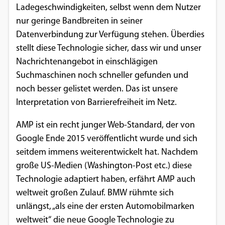
Ladegeschwindigkeiten, selbst wenn dem Nutzer
Einverständnis-Optionen des Benutzers
nur geringe Bandbreiten in seiner
Cookie Laufzeit:
Datenverbindung zur Verfügung stehen. Überdies
1 Jahr
stellt diese Technologie sicher, dass wir und unser
Nachrichtenangebot in einschlägigen
Suchmaschinen noch schneller gefunden und
EXTERNE MEDIEN
noch besser gelistet werden. Das ist unsere
Interpretation von Barrierefreiheit im Netz.
Um Inhalte von Videoplattformen und
Social Media Plattformen anzeigen zu
AMP ist ein recht junger Web-Standard, der von
können, werden von diesen externen
Google Ende 2015 veröffentlicht wurde und sich
Medien Cookies gesetzt.
seitdem immens weiterentwickelt hat. Nachdem
große US-Medien (Washington-Post etc.) diese
YouTube
Technologie adaptiert haben, erfährt AMP auch
weltweit großen Zulauf. BMW rühmte sich
Vimeo
unlängst, „als eine der ersten Automobilmarken
weltweit“ die neue Google Technologie zu