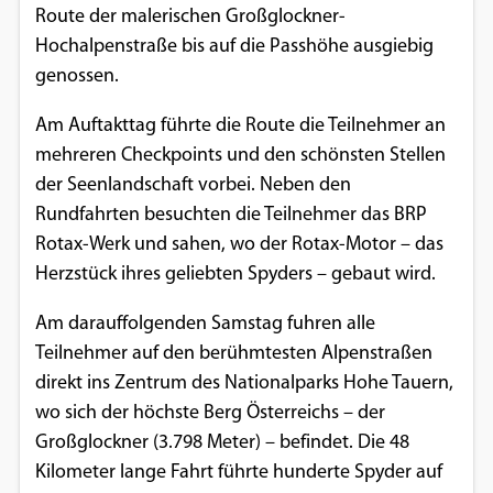
Route der malerischen Großglockner-
Einverständnis-Optionen des Benutzers
Hochalpenstraße bis auf die Passhöhe ausgiebig
Cookie Laufzeit:
genossen.
1 Jahr
Am Auftakttag führte die Route die Teilnehmer an
mehreren Checkpoints und den schönsten Stellen
der Seenlandschaft vorbei. Neben den
EXTERNE MEDIEN
Rundfahrten besuchten die Teilnehmer das BRP
Um Inhalte von Videoplattformen und
Rotax-Werk und sahen, wo der Rotax-Motor – das
Social Media Plattformen anzeigen zu
Herzstück ihres geliebten Spyders – gebaut wird.
können, werden von diesen externen
Medien Cookies gesetzt.
Am darauffolgenden Samstag fuhren alle
Teilnehmer auf den berühmtesten Alpenstraßen
YouTube
direkt ins Zentrum des Nationalparks Hohe Tauern,
wo sich der höchste Berg Österreichs – der
Großglockner (3.798 Meter) – befindet. Die 48
Vimeo
Kilometer lange Fahrt führte hunderte Spyder auf