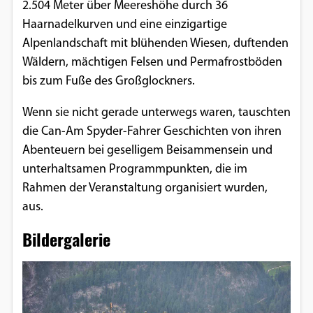
2.504 Meter über Meereshöhe durch 36
Google Maps
Haarnadelkurven und eine einzigartige
Alpenlandschaft mit blühenden Wiesen, duftenden
Anbieter:
Wäldern, mächtigen Felsen und Permafrostböden
Google
bis zum Fuße des Großglockners.
Wenn sie nicht gerade unterwegs waren, tauschten
die Can-Am Spyder-Fahrer Geschichten von ihren
Abenteuern bei geselligem Beisammensein und
unterhaltsamen Programmpunkten, die im
Rahmen der Veranstaltung organisiert wurden,
aus.
Bildergalerie