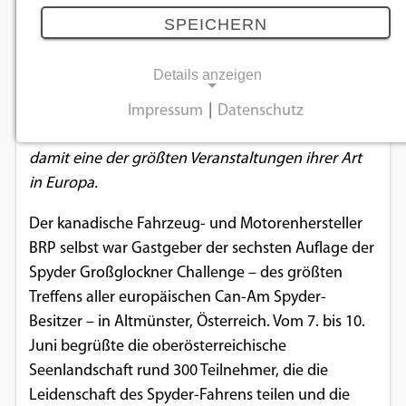
Alpen
SPEICHERN
15.06.2018
Details anzeigen
Rund 300 Besitzer des sportlichen Dreirads trafen
Impressum
|
Datenschutz
NOTWENDIGE COOKIES
sich zur Großglockner Challenge und schufen
damit eine der größten Veranstaltungen ihrer Art
Notwendige Cookies ermöglichen
in Europa.
grundlegende Funktionen und sind für die
einwandfreie Funktion der Website
Der kanadische Fahrzeug- und Motorenhersteller
erforderlich.
BRP selbst war Gastgeber der sechsten Auflage der
Spyder Großglockner Challenge – des größten
Einverständnis-Cookie
Treffens aller europäischen Can-Am Spyder-
Besitzer – in Altmünster, Österreich. Vom 7. bis 10.
Name:
cookie_consent
Juni begrüßte die oberösterreichische
Seenlandschaft rund 300 Teilnehmer, die die
Zweck:
Leidenschaft des Spyder-Fahrens teilen und die
Dieser Cookie speichert die ausgewählten