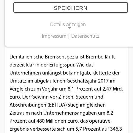
19.03.2018
SPEICHERN
Details anzeigen
Die italienischen Verzögerungs-Profis zeigten sich
2017 investitionsfreudig und durften ein deutliches
Impressum
|
Datenschutz
NOTWENDIGE COOKIES
Wachstum verbuchen.
Notwendige Cookies ermöglichen
Der italienische Bremsenspezialist Brembo läuft
grundlegende Funktionen und sind für die
derzeit klar in der Erfolgsspur. Wie das
einwandfreie Funktion der Website
Unternehmen unlängst bekanntgab, kletterte der
erforderlich.
Umsatz im abgelaufenen Geschäftsjahr 2017 im
Vergleich zum Vorjahr um 8,1 Prozent auf 2,47 Mrd.
Einverständnis-Cookie
Euro. Der Gewinn vor Zinsen, Steuern und
Abschreibungen (EBITDA) stieg im gleichen
Name:
Zeitraum nach Unternehmensangaben um 8,2
cookie_consent
Prozent auf 480 Millionen Euro, das operative
Zweck:
Ergebnis verbesserte sich um 5,7 Prozent auf 346,3
Dieser Cookie speichert die ausgewählten