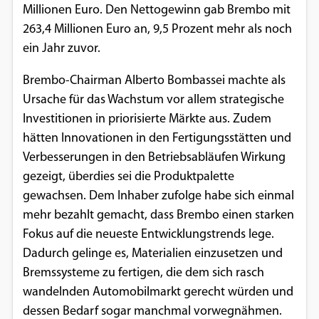
Millionen Euro. Den Nettogewinn gab Brembo mit
Einverständnis-Optionen des Benutzers
263,4 Millionen Euro an, 9,5 Prozent mehr als noch
Cookie Laufzeit:
ein Jahr zuvor.
1 Jahr
Brembo-Chairman Alberto Bombassei machte als
Ursache für das Wachstum vor allem strategische
Investitionen in priorisierte Märkte aus. Zudem
EXTERNE MEDIEN
hätten Innovationen in den Fertigungsstätten und
Um Inhalte von Videoplattformen und
Verbesserungen in den Betriebsabläufen Wirkung
Social Media Plattformen anzeigen zu
gezeigt, überdies sei die Produktpalette
können, werden von diesen externen
gewachsen. Dem Inhaber zufolge habe sich einmal
Medien Cookies gesetzt.
mehr bezahlt gemacht, dass Brembo einen starken
Fokus auf die neueste Entwicklungstrends lege.
YouTube
Dadurch gelinge es, Materialien einzusetzen und
Bremssysteme zu fertigen, die dem sich rasch
Vimeo
wandelnden Automobilmarkt gerecht würden und
dessen Bedarf sogar manchmal vorwegnähmen.