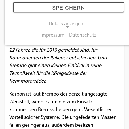
06.03.2019
SPEICHERN
Details anzeigen
In Sachen Bremssysteme ist und bleibt Brembo das
Maß aller Dinge, vor allem in der MotoGP. Zum
Impressum
|
Datenschutz
NOTWENDIGE COOKIES
vierten Mal in Folge haben sich ausnahmslos alle
22 Fahrer, die für 2019 gemeldet sind, für
Notwendige Cookies ermöglichen
Komponenten der Italiener entschieden. Und
grundlegende Funktionen und sind für die
Brembo gibt einen kleinen Einblick in seine
einwandfreie Funktion der Website
Technikwelt für die Königsklasse der
erforderlich.
Rennmotorräder.
Einverständnis-Cookie
Karbon ist laut Brembo der derzeit angesagte
Werkstoff, wenn es um die zum Einsatz
Name:
kommenden Bremsscheiben geht. Wesentlicher
cookie_consent
Vorteil solcher Systeme: Die ungefederten Massen
Zweck:
fallen geringer aus, außerdem besitzen
Dieser Cookie speichert die ausgewählten