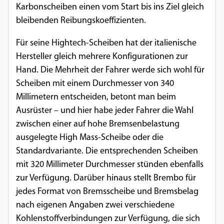
Karbonscheiben einen vom Start bis ins Ziel gleich
Einverständnis-Optionen des Benutzers
bleibenden Reibungskoeffizienten.
Cookie Laufzeit:
Für seine Hightech-Scheiben hat der italienische
1 Jahr
Hersteller gleich mehrere Konfigurationen zur
Hand. Die Mehrheit der Fahrer werde sich wohl für
Scheiben mit einem Durchmesser von 340
EXTERNE MEDIEN
Millimetern entscheiden, betont man beim
Um Inhalte von Videoplattformen und
Ausrüster – und hier habe jeder Fahrer die Wahl
Social Media Plattformen anzeigen zu
zwischen einer auf hohe Bremsenbelastung
können, werden von diesen externen
ausgelegte High Mass-Scheibe oder die
Medien Cookies gesetzt.
Standardvariante. Die entsprechenden Scheiben
mit 320 Millimeter Durchmesser stünden ebenfalls
YouTube
zur Verfügung. Darüber hinaus stellt Brembo für
jedes Format von Bremsscheibe und Bremsbelag
Vimeo
nach eigenen Angaben zwei verschiedene
Kohlenstoffverbindungen zur Verfügung, die sich