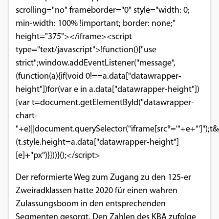
scrolling="no" frameborder="0" style="width: 0;
min-width: 100% !important; border: none;"
height="375"></iframe><script
type="text/javascript">!function(){"use
strict";window.addEventListener("message",
(function(a){if(void 0!==a.data["datawrapper-
height"])for(var e in a.data["datawrapper-height"])
{var t=document.getElementById("datawrapper-
chart-
"+e)||document.querySelector("iframe[src*='"+e+"']");t
(t.style.height=a.data["datawrapper-height"]
[e]+"px")}}))}();</script>
Der reformierte Weg zum Zugang zu den 125-er
Zweiradklassen hatte 2020 für einen wahren
Zulassungsboom in den entsprechenden
Segmenten gesorgt. Den Zahlen des KBA zufolge