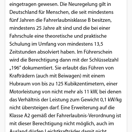
eingetragen gewesen. Die Neuregelung gilt in
Einverständnis-Optionen des Benutzers
Deutschland für Menschen, die seit mindestens
Cookie Laufzeit:
fünf Jahren die Fahrerlaubnisklasse B besitzen,
1 Jahr
mindestens 25 Jahre alt sind und die bei einer
Fahrschule eine theoretische und praktische
Schulung im Umfang von mindestens 13,5
EXTERNE MEDIEN
Zeitstunden absolviert haben. Im Führerschein
wird die Berechtigung dann mit der Schlüsselzahl
Um Inhalte von Videoplattformen und
„196“ dokumentiert. Sie erlaubt das Führen von
Social Media Plattformen anzeigen zu
Krafträdern (auch mit Beiwagen) mit einem
können, werden von diesen externen
Hubraum von bis zu 125 Kubikzentimetern, einer
Medien Cookies gesetzt.
Motorleistung von nicht mehr als 11 kW, bei denen
das Verhältnis der Leistung zum Gewicht 0,1 kW/kg
YouTube
nicht übersteigen darf. Eine Erweiterung auf die
Klasse A2 gemäß der Fahrerlaubnis-Verordnung ist
Vimeo
mit dieser Berechtigung nicht möglich, auch im
Ausland dürfen Leichtkrafträder damit nicht