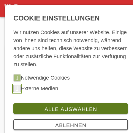
DETAILSEITE
COOKIE EINSTELLUNGEN
Anzeige
Wir nutzen Cookies auf unserer Website. Einige
von ihnen sind technisch notwendig, während
andere uns helfen, diese Website zu verbessern
oder zusätzliche Funktionalitäten zur Verfügung
zu stellen.
Notwendige Cookies
Externe Medien
Die 125-er Klasse erlebte 2020 durch den
erleichterten Zugang via Ziffer „196“ einen
regelrechten Boom. (© Motron/KSR Group)
ALLE AUSWÄHLEN
Branche
ABLEHNEN
KBA vermeldet Run auf 125-er