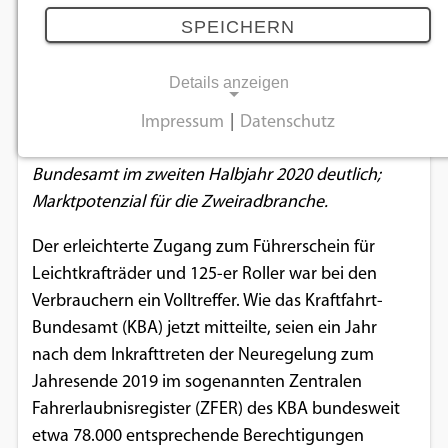
Fahrerlaubnis
SPEICHERN
18.02.2021
Details anzeigen
Die Zahl der sogenannten „196-er“ im Zentralen
Impressum
|
Datenschutz
NOTWENDIGE COOKIES
Fahrerlaubnisregister stieg laut Kraftfahrt-
Bundesamt im zweiten Halbjahr 2020 deutlich;
Notwendige Cookies ermöglichen
Marktpotenzial für die Zweiradbranche.
grundlegende Funktionen und sind für die
einwandfreie Funktion der Website
Der erleichterte Zugang zum Führerschein für
erforderlich.
Leichtkrafträder und 125-er Roller war bei den
Verbrauchern ein Volltreffer. Wie das Kraftfahrt-
Einverständnis-Cookie
Bundesamt (KBA) jetzt mitteilte, seien ein Jahr
nach dem Inkrafttreten der Neuregelung zum
Name:
cookie_consent
Jahresende 2019 im sogenannten Zentralen
Fahrerlaubnisregister (ZFER) des KBA bundesweit
Zweck:
etwa 78.000 entsprechende Berechtigungen
Dieser Cookie speichert die ausgewählten