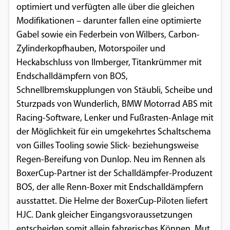
optimiert und verfügten alle über die gleichen
Einverständnis-Optionen des Benutzers
Modifikationen – darunter fallen eine optimierte
Cookie Laufzeit:
Gabel sowie ein Federbein von Wilbers, Carbon-
1 Jahr
Zylinderkopfhauben, Motorspoiler und
Heckabschluss von Ilmberger, Titankrümmer mit
Endschalldämpfern von BOS,
EXTERNE MEDIEN
Schnellbremskupplungen von Stäubli, Scheibe und
Sturzpads von Wunderlich, BMW Motorrad ABS mit
Um Inhalte von Videoplattformen und
Racing-Software, Lenker und Fußrasten-Anlage mit
Social Media Plattformen anzeigen zu
der Möglichkeit für ein umgekehrtes Schaltschema
können, werden von diesen externen
von Gilles Tooling sowie Slick- beziehungsweise
Medien Cookies gesetzt.
Regen-Bereifung von Dunlop. Neu im Rennen als
BoxerCup-Partner ist der Schalldämpfer-Produzent
YouTube
BOS, der alle Renn-Boxer mit Endschalldämpfern
ausstattet. Die Helme der BoxerCup-Piloten liefert
Vimeo
HJC. Dank gleicher Eingangsvoraussetzungen
entscheiden somit allein fahrerisches Können, Mut