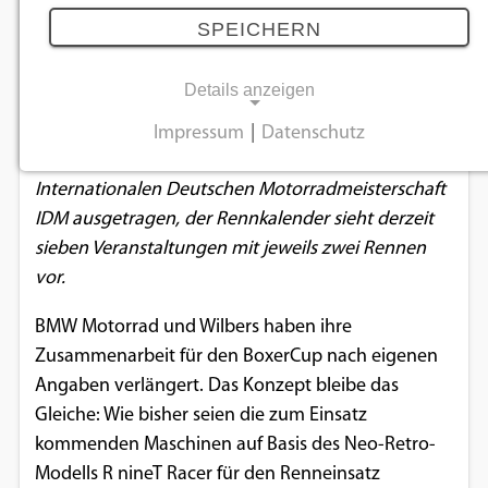
13.02.2020
SPEICHERN
Details anzeigen
Der, wie er offiziell heißt, „BMW Motorrad BoxerCup
promoted by Wilbers“ geht 2020 in seine zweite
Impressum
|
Datenschutz
NOTWENDIGE COOKIES
Runde. Die Serie wird primär im Rahmen der
Internationalen Deutschen Motorradmeisterschaft
Notwendige Cookies ermöglichen
IDM ausgetragen, der Rennkalender sieht derzeit
grundlegende Funktionen und sind für die
sieben Veranstaltungen mit jeweils zwei Rennen
einwandfreie Funktion der Website
vor.
erforderlich.
BMW Motorrad und Wilbers haben ihre
Einverständnis-Cookie
Zusammenarbeit für den BoxerCup nach eigenen
Angaben verlängert. Das Konzept bleibe das
Name:
Gleiche: Wie bisher seien die zum Einsatz
cookie_consent
kommenden Maschinen auf Basis des Neo-Retro-
Zweck:
Modells R nineT Racer für den Renneinsatz
Dieser Cookie speichert die ausgewählten