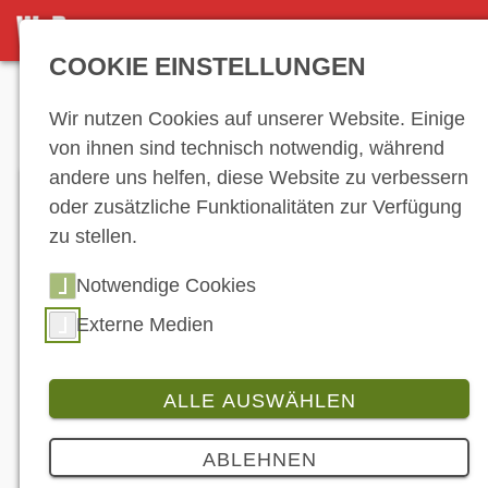
DETAILSEITE
COOKIE EINSTELLUNGEN
Anzeige
Wir nutzen Cookies auf unserer Website. Einige
von ihnen sind technisch notwendig, während
andere uns helfen, diese Website zu verbessern
oder zusätzliche Funktionalitäten zur Verfügung
zu stellen.
Notwendige Cookies
Externe Medien
Geht 2020 in Runde Zwei: Der „BMW Motorrad
BoxerCup promoted by Wilbers“. (© BMW)
ALLE AUSWÄHLEN
Branche
ABLEHNEN
BMW schickt BoxerCup in Runde Zwei