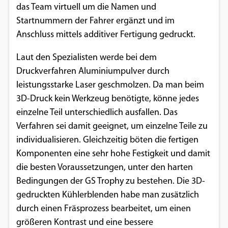
das Team virtuell um die Namen und
Einverständnis-Optionen des Benutzers
Startnummern der Fahrer ergänzt und im
Cookie Laufzeit:
Anschluss mittels additiver Fertigung gedruckt.
1 Jahr
Laut den Spezialisten werde bei dem
Druckverfahren Aluminiumpulver durch
leistungsstarke Laser geschmolzen. Da man beim
EXTERNE MEDIEN
3D-Druck kein Werkzeug benötigte, könne jedes
Um Inhalte von Videoplattformen und
einzelne Teil unterschiedlich ausfallen. Das
Social Media Plattformen anzeigen zu
Verfahren sei damit geeignet, um einzelne Teile zu
können, werden von diesen externen
individualisieren. Gleichzeitig böten die fertigen
Medien Cookies gesetzt.
Komponenten eine sehr hohe Festigkeit und damit
die besten Voraussetzungen, unter den harten
YouTube
Bedingungen der GS Trophy zu bestehen. Die 3D-
gedruckten Kühlerblenden habe man zusätzlich
Vimeo
durch einen Fräsprozess bearbeitet, um einen
größeren Kontrast und eine bessere