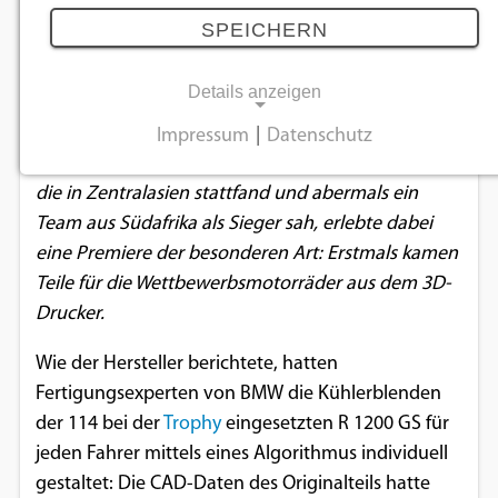
13.06.2018
SPEICHERN
Details anzeigen
Die GS Trophy 2018 von BMW ist Geschichte. Die
diesjährige Auflage des alle zwei Jahre
Impressum
|
Datenschutz
NOTWENDIGE COOKIES
stattfindenden Kundenwettbewerbs im Rallye-Stil,
die in Zentralasien stattfand und abermals ein
Notwendige Cookies ermöglichen
Team aus Südafrika als Sieger sah, erlebte dabei
grundlegende Funktionen und sind für die
eine Premiere der besonderen Art: Erstmals kamen
einwandfreie Funktion der Website
Teile für die Wettbewerbsmotorräder aus dem 3D-
erforderlich.
Drucker.
Einverständnis-Cookie
Wie der Hersteller berichtete, hatten
Fertigungsexperten von BMW die Kühlerblenden
Name:
der 114 bei der
Trophy
eingesetzten R 1200 GS für
cookie_consent
jeden Fahrer mittels eines Algorithmus individuell
Zweck:
gestaltet: Die CAD-Daten des Originalteils hatte
Dieser Cookie speichert die ausgewählten