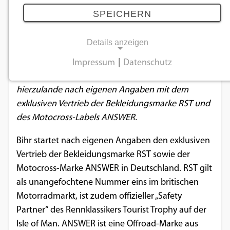
Deutschland
SPEICHERN
14.08.2019
Details anzeigen
Der seit Kurzem mit einem eigenen Team für
Impressum
|
Datenschutz
NOTWENDIGE COOKIES
Deutschland agierende Großhändler Bihr startet
hierzulande nach eigenen Angaben mit dem
Notwendige Cookies ermöglichen
exklusiven Vertrieb der Bekleidungsmarke RST und
grundlegende Funktionen und sind für die
des Motocross-Labels ANSWER.
einwandfreie Funktion der Website
erforderlich.
Bihr startet nach eigenen Angaben den exklusiven
Vertrieb der Bekleidungsmarke RST sowie der
Einverständnis-Cookie
Motocross-Marke ANSWER in Deutschland. RST gilt
als unangefochtene Nummer eins im britischen
Name:
cookie_consent
Motorradmarkt, ist zudem offizieller „Safety
Partner“ des Rennklassikers Tourist Trophy auf der
Zweck:
Isle of Man. ANSWER ist eine Offroad-Marke aus
Dieser Cookie speichert die ausgewählten