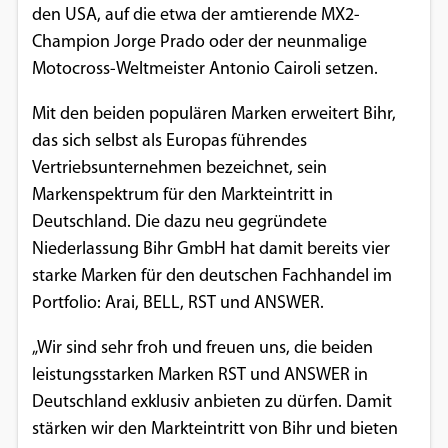
den USA, auf die etwa der amtierende MX2-
Einverständnis-Optionen des Benutzers
Champion Jorge Prado oder der neunmalige
Cookie Laufzeit:
Motocross-Weltmeister Antonio Cairoli setzen.
1 Jahr
Mit den beiden populären Marken erweitert Bihr,
das sich selbst als Europas führendes
Vertriebsunternehmen bezeichnet, sein
EXTERNE MEDIEN
Markenspektrum für den Markteintritt in
Um Inhalte von Videoplattformen und
Deutschland. Die dazu neu gegründete
Social Media Plattformen anzeigen zu
Niederlassung Bihr GmbH hat damit bereits vier
können, werden von diesen externen
starke Marken für den deutschen Fachhandel im
Medien Cookies gesetzt.
Portfolio: Arai, BELL, RST und ANSWER.
YouTube
„Wir sind sehr froh und freuen uns, die beiden
leistungsstarken Marken RST und ANSWER in
Deutschland exklusiv anbieten zu dürfen. Damit
Vimeo
stärken wir den Markteintritt von Bihr und bieten