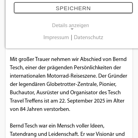
Abenteuers
SPEICHERN
03.11.2025
Details anzeigen
Der Gründer der legendären Globetrotter-Zentrale
Impressum
|
Datenschutz
NOTWENDIGE COOKIES
verstarb am 22. September 2025.
Notwendige Cookies ermöglichen
Mit großer Trauer nehmen wir Abschied von Bernd
grundlegende Funktionen und sind für die
Tesch, einer der prägenden Persönlichkeiten der
einwandfreie Funktion der Website
internationalen Motorrad-Reiseszene. Der Gründer
erforderlich.
der legendären Globetrotter-Zentrale, Pionier,
Buchautor, Ausrüster und Organisator des Tesch
Einverständnis-Cookie
Travel Treffens ist am 22. September 2025 im Alter
von 84 Jahren verstorben.
Name:
cookie_consent
Bernd Tesch war ein Mensch voller Ideen,
Zweck:
Tatendrang und Leidenschaft. Er war Visionär und
Dieser Cookie speichert die ausgewählten