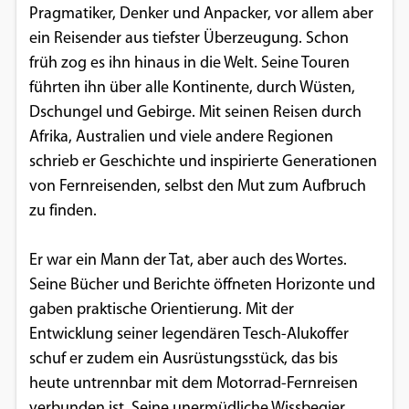
Pragmatiker, Denker und Anpacker, vor allem aber
Einverständnis-Optionen des Benutzers
ein Reisender aus tiefster Überzeugung. Schon
Cookie Laufzeit:
früh zog es ihn hinaus in die Welt. Seine Touren
1 Jahr
führten ihn über alle Kontinente, durch Wüsten,
Dschungel und Gebirge. Mit seinen Reisen durch
Afrika, Australien und viele andere Regionen
EXTERNE MEDIEN
schrieb er Geschichte und inspirierte Generationen
von Fernreisenden, selbst den Mut zum Aufbruch
Um Inhalte von Videoplattformen und
zu finden.
Social Media Plattformen anzeigen zu
können, werden von diesen externen
Er war ein Mann der Tat, aber auch des Wortes.
Medien Cookies gesetzt.
Seine Bücher und Berichte öffneten Horizonte und
gaben praktische Orientierung. Mit der
YouTube
Entwicklung seiner legendären Tesch-Alukoffer
schuf er zudem ein Ausrüstungsstück, das bis
Vimeo
heute untrennbar mit dem Motorrad-Fernreisen
verbunden ist. Seine unermüdliche Wissbegier,