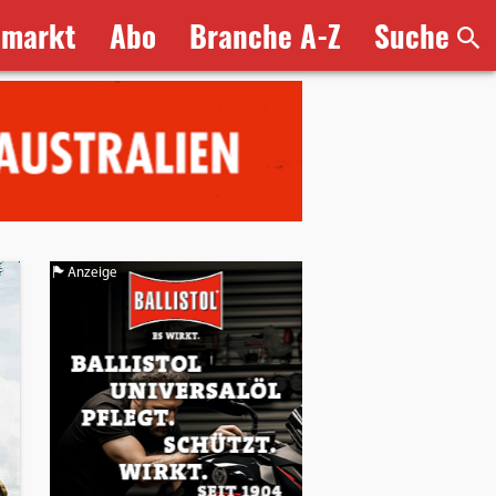
bmarkt
Abo
Branche A-Z
Suche
Anzeige