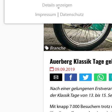
Details anzeigen
Impressum
|
Datenschutz
NOTWENDIGE COOKIES
Notwendige Cookies ermöglichen
grundlegende Funktionen und sind für die
einwandfreie Funktion der Website
Branche
erforderlich.
Auerberg Klassik Tage ge
Einverständnis-Cookie
09.09.2019
Name:
cookie_consent
Nach einer gelungenen Erstverans
Zweck:
der Klassik Tage von 13. bis 15.
Dieser Cookie speichert die
ausgewählten
Mit knapp 7.000 Besuchern trotz 
Einverständnis-Optionen des