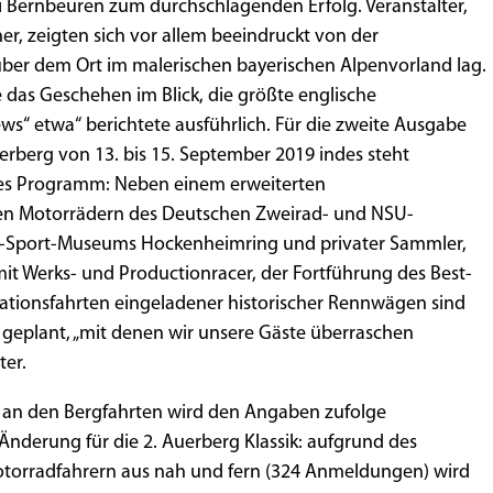
i Bernbeuren zum durchschlagenden Erfolg. Veranstalter,
er, zeigten sich vor allem beeindruckt von der
über dem Ort im malerischen bayerischen Alpenvorland lag.
e das Geschehen im Blick, die größte englische
s“ etwa“ berichtete ausführlich. Für die zweite Ausgabe
rberg von 13. bis 15. September 2019 indes steht
es Programm: Neben einem erweiterten
ven Motorrädern des Deutschen Zweirad- und NSU-
-Sport-Museums Hockenheimring und privater Sammler,
it Werks- und Productionracer, der Fortführung des Best-
tionsfahrten eingeladener historischer Rennwägen sind
 geplant, „mit denen wir unsere Gäste überraschen
ter.
 an den Bergfahrten wird den Angaben zufolge
 Änderung für die 2. Auerberg Klassik: aufgrund des
otorradfahrern aus nah und fern (324 Anmeldungen) wird