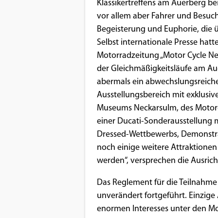
Benutzers
Klassikertreffens am Auerberg be
vor allem aber Fahrer und Besuch
Cookie
Begeisterung und Euphorie, die 
Laufzeit:
Selbst internationale Presse hatt
1 Jahr
Motorradzeitung „Motor Cycle New
der Gleichmäßigkeitsläufe am Aue
abermals ein abwechslungsreich
EXTERNE MEDIEN
Ausstellungsbereich mit exklusi
Um Inhalte von Videoplattformen und
Museums Neckarsulm, des Motor
Social Media Plattformen anzeigen zu
einer Ducati-Sonderausstellung m
können, werden von diesen externen
Dressed-Wettbewerbs, Demonstra
Medien Cookies gesetzt.
noch einige weitere Attraktionen
werden“, versprechen die Ausrich
YouTube
Das Reglement für die Teilnahme
unverändert fortgeführt. Einzige
Vimeo
enormen Interesses unter den M