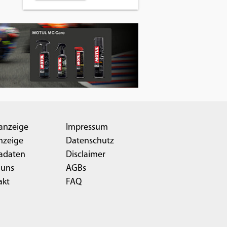
anzeige
Impressum
nzeige
Datenschutz
adaten
Disclaimer
 uns
AGBs
akt
FAQ