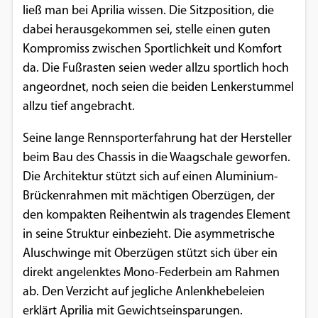
ließ man bei Aprilia wissen. Die Sitzposition, die
Einverständnis-Optionen des Benutzers
dabei herausgekommen sei, stelle einen guten
Cookie Laufzeit:
Kompromiss zwischen Sportlichkeit und Komfort
1 Jahr
da. Die Fußrasten seien weder allzu sportlich hoch
angeordnet, noch seien die beiden Lenkerstummel
allzu tief angebracht.
EXTERNE MEDIEN
Seine lange Rennsporterfahrung hat der Hersteller
Um Inhalte von Videoplattformen und
beim Bau des Chassis in die Waagschale geworfen.
Social Media Plattformen anzeigen zu
Die Architektur stützt sich auf einen Aluminium-
können, werden von diesen externen
Brückenrahmen mit mächtigen Oberzügen, der
Medien Cookies gesetzt.
den kompakten Reihentwin als tragendes Element
in seine Struktur einbezieht. Die asymmetrische
YouTube
Aluschwinge mit Oberzügen stützt sich über ein
direkt angelenktes Mono-Federbein am Rahmen
Vimeo
ab. Den Verzicht auf jegliche Anlenkhebeleien
erklärt Aprilia mit Gewichtseinsparungen.