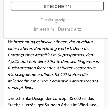
Mittelklasse
SPEICHERN
22.11.2018
Details anzeigen
Im Trubel der Zweiradmesse Eicma in Mailand blieb
Impressum
|
Datenschutz
NOTWENDIGE COOKIES
ein Konzeptfahrzeug etwas an der
Wahrnehmungsschwelle hängen, das durchaus
Notwendige Cookies ermöglichen
einer näheren Betrachtung wert ist. Denn der
grundlegende Funktionen und sind für die
Prototyp eines Mittelklasse-Supersportlers, den
einwandfreie Funktion der Website
Aprilia dort enthüllte, könnte dem seit längerem im
erforderlich.
Rückwärtsgang fahrenden Anbieter wieder neue
Marktsegmente eröffnen. RS 660 tauften die
Einverständnis-Cookie
Italiener ihr von einem Paralleltwin angetriebenes
Name:
Konzept-Bike.
cookie_consent
Das schlanke Design der Concept RS 660 sei das
Zweck:
Ergebnis unzähliger Stunden Arbeit im Windkanal,
Dieser Cookie speichert die ausgewählten