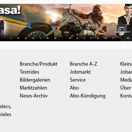
Branche/Produkt
Branche A-Z
Klein
Testrides
Jobmarkt
Joba
Bildergalerien
Service
Medi
Marktzahlen
Abo
Über
News-Archiv
Abo-Kündigung
Kont
elecs,
ieles