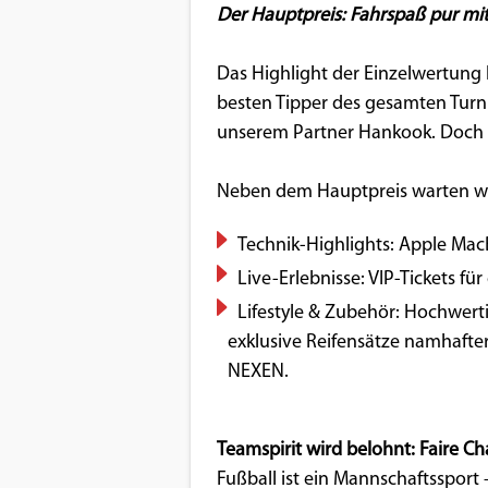
Benutzers
Der Hauptpreis: Fahrspaß pur mi
Cookie
Das Highlight der Einzelwertung 
Laufzeit:
1 Jahr
besten Tipper des gesamten Turni
unserem Partner Hankook. Doch d
Neben dem Hauptpreis warten wei
EXTERNE MEDIEN
Um Inhalte von Videoplattformen und
Technik-Highlights: Apple Mac
Social Media Plattformen anzeigen zu
Live-Erlebnisse: VIP-Tickets f
können, werden von diesen externen
Lifestyle & Zubehör: Hochwerti
Medien Cookies gesetzt.
exklusive Reifensätze namhafter
NEXEN.
YouTube
Teamspirit wird belohnt: Faire C
Vimeo
Fußball ist ein Mannschaftssport