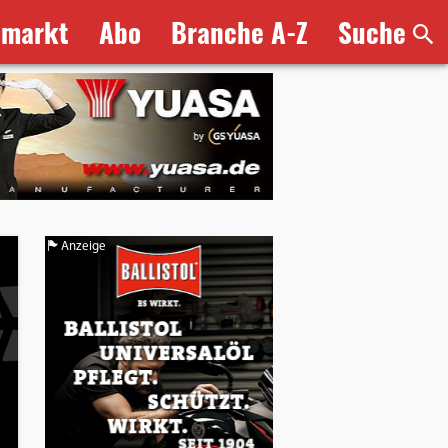
bmarkt
Abo
Branche A-Z
Suche
Anzeige