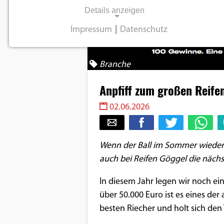
Details anzeigen
Impressum
|
Datenschutz
NOTWENDIGE COOKIES
Notwendige Cookies ermöglichen
Branche
grundlegende Funktionen und sind für die
einwandfreie Funktion der Website
Anpfiff zum großen Reife
erforderlich.
02.06.2026
Einverständnis-Cookie
Wenn der Ball im Sommer wieder ro
Name:
auch bei Reifen Göggel die nächs
cookie_consent
Zweck:
In diesem Jahr legen wir noch ei
Dieser Cookie speichert die
über 50.000 Euro ist es eines der
ausgewählten
besten Riecher und holt sich den 
Einverständnis-Optionen des