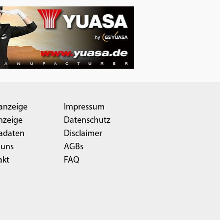
anzeige
Impressum
nzeige
Datenschutz
adaten
Disclaimer
 uns
AGBs
akt
FAQ