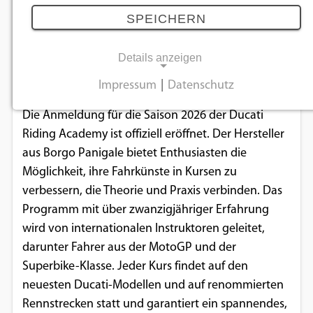
07.01.2026
SPEICHERN
Details anzeigen
Ab sofort sind Anmeldungen für die 2026 DRE
Academy möglich.
Impressum
|
Datenschutz
NOTWENDIGE COOKIES
Die Anmeldung für die Saison 2026 der Ducati
Notwendige Cookies ermöglichen
Riding Academy ist offiziell eröffnet. Der Hersteller
grundlegende Funktionen und sind für die
aus Borgo Panigale bietet Enthusiasten die
einwandfreie Funktion der Website
Möglichkeit, ihre Fahrkünste in Kursen zu
erforderlich.
verbessern, die Theorie und Praxis verbinden. Das
Programm mit über zwanzigjähriger Erfahrung
Einverständnis-Cookie
wird von internationalen Instruktoren geleitet,
darunter Fahrer aus der MotoGP und der
Name:
Superbike-Klasse. Jeder Kurs findet auf den
cookie_consent
neuesten Ducati-Modellen und auf renommierten
Zweck:
Rennstrecken statt und garantiert ein spannendes,
Dieser Cookie speichert die ausgewählten