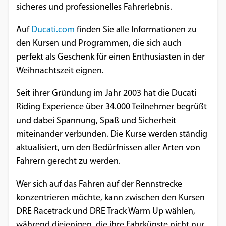
sicheres und professionelles Fahrerlebnis.
Einverständnis-Optionen des Benutzers
Auf
Ducati.com
finden Sie alle Informationen zu
Cookie Laufzeit:
den Kursen und Programmen, die sich auch
1 Jahr
perfekt als Geschenk für einen Enthusiasten in der
Weihnachtszeit eignen.
EXTERNE MEDIEN
Seit ihrer Gründung im Jahr 2003 hat die Ducati
Um Inhalte von Videoplattformen und
Riding Experience über 34.000 Teilnehmer begrüßt
Social Media Plattformen anzeigen zu
und dabei Spannung, Spaß und Sicherheit
können, werden von diesen externen
miteinander verbunden. Die Kurse werden ständig
Medien Cookies gesetzt.
aktualisiert, um den Bedürfnissen aller Arten von
Fahrern gerecht zu werden.
YouTube
Wer sich auf das Fahren auf der Rennstrecke
konzentrieren möchte, kann zwischen den Kursen
Vimeo
DRE Racetrack und DRE Track Warm Up wählen,
während diejenigen, die ihre Fahrkünste nicht nur