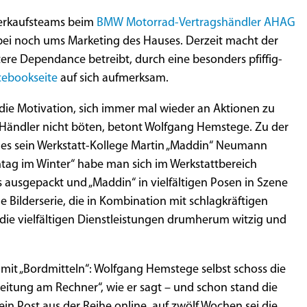
Verkaufsteams beim
BMW Motorrad-Vertragshändler AHAG
ei noch ums Marketing des Hauses. Derzeit macht der
tere Dependance betreibt, durch eine besonders pfiffig-
cebookseite
auf sich aufmerksam.
die Motivation, sich immer mal wieder an Aktionen zu
Händler nicht böten, betont Wolfgang Hemstege. Zu der
es sein Werkstatt-Kollege Martin „Maddin“ Neumann
ntag im Winter“ habe man sich im Werkstattbereich
s ausgepackt und „Maddin“ in vielfältigen Posen in Szene
 Bilderserie, die in Kombination mit schlagkräftigen
ie vielfältigen Dienstleistungen drumherum witzig und
n mit „Bordmitteln“: Wolfgang Hemstege selbst schoss die
eitung am Rechner“, wie er sagt – und schon stand die
in Post aus der Reihe online, auf zwölf Wochen sei die