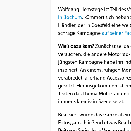
Benutzers
Wolfgang Hemstege ist Teil des 
Cookie
in Bochum
, kümmert sich nebenb
Laufzeit:
Händler, der in Coesfeld eine wei
1 Jahr
schräge Kampagne
auf seiner Fa
Wie’s dazu kam?
Zunächst sei da 
EXTERNE MEDIEN
versuchen, die andere Motorrad-
jüngsten Kampagne habe ihn ind
Um Inhalte von Videoplattformen und
inspiriert. An einem „ruhigen Mo
Social Media Plattformen anzeigen zu
verabredet, allerhand Accessoire
können, werden von diesen externen
gesetzt. Herausgekommen ist eine
Medien Cookies gesetzt.
Texten das Thema Motorrad und d
immens kreativ in Szene setzt.
YouTube
Realisiert wurde das Ganze allei
Vimeo
Fotos, „anschließend etwas Bearb
Beitrags-Serie. Jede Woche gehe e