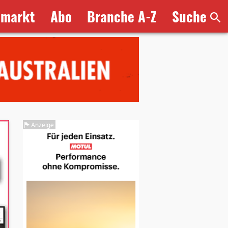
bmarkt
Abo
Branche A-Z
Suche
Anzeige