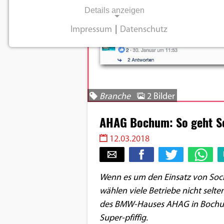
Details anzeigen
Impressum
|
Datenschutz
NOTWENDIGE COOKIES
Notwendige Cookies ermöglichen
grundlegende Funktionen und sind für die
einwandfreie Funktion der Website
Branche
2 Bilder
erforderlich.
AHAG Bochum: So geht So
Einverständnis-Cookie
12.03.2018
Name:
cookie_consent
Wenn es um den Einsatz von Soc
Zweck:
wählen viele Betriebe nicht selt
Dieser Cookie speichert die
ausgewählten
des BMW-Hauses AHAG in Bochum im
Einverständnis-Optionen des
Super-pfiffig.