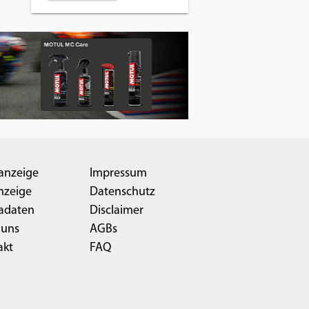
anzeige
Impressum
nzeige
Datenschutz
adaten
Disclaimer
 uns
AGBs
akt
FAQ