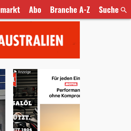
bmarkt
Abo
Branche A-Z
Suche
Anzeige