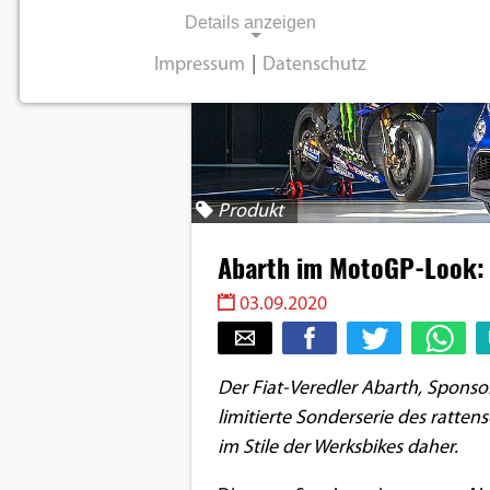
Details anzeigen
Impressum
|
Datenschutz
NOTWENDIGE COOKIES
Notwendige Cookies ermöglichen
grundlegende Funktionen und sind für die
einwandfreie Funktion der Website
Produkt
erforderlich.
Abarth im MotoGP-Look: 
Einverständnis-Cookie
03.09.2020
Name:
cookie_consent
Der Fiat-Veredler Abarth, Spons
Zweck:
limitierte Sonderserie des ratte
Dieser Cookie speichert die
ausgewählten
im Stile der Werksbikes daher.
Einverständnis-Optionen des