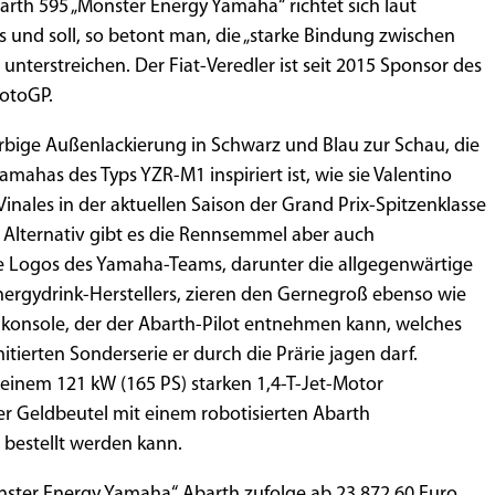
rth 595 „Monster Energy Yamaha“ richtet sich laut
 und soll, so betont man, die „starke Bindung zwischen
terstreichen. Der Fiat-Veredler ist seit 2015 Sponsor des
otoGP.
rbige Außenlackierung in Schwarz und Blau zur Schau, die
mahas des Typs YZR-M1 inspiriert ist, wie sie Valentino
inales in der aktuellen Saison der Grand Prix-Spitzenklasse
 Alternativ gibt es die Rennsemmel aber auch
se Logos des Yamaha-Teams, darunter die allgegenwärtige
ergydrink-Herstellers, zieren den Gernegroß ebenso wie
lkonsole, der der Abarth-Pilot entnehmen kann, welches
itierten Sonderserie er durch die Prärie jagen darf.
einem 121 kW (165 PS) starken 1,4-T-Jet-Motor
der Geldbeutel mit einem robotisierten Abarth
 bestellt werden kann.
nster Energy Yamaha“ Abarth zufolge ab 23.872,60 Euro,