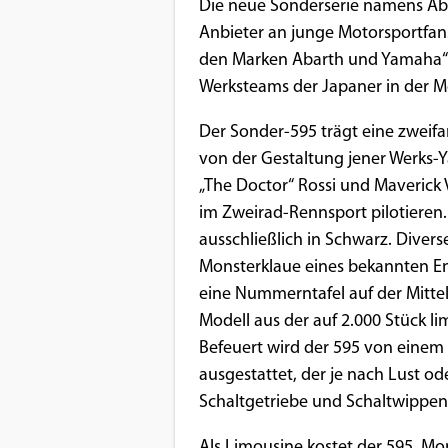
Benutzers
Die neue Sonderserie namens Aba
Anbieter an junge Motorsportfans
Cookie
den Marken Abarth und Yamaha“ un
Laufzeit:
Werksteams der Japaner in der M
1 Jahr
Der Sonder-595 trägt eine zweifa
von der Gestaltung jener Werks-Ya
EXTERNE MEDIEN
„The Doctor“ Rossi und Maverick V
im Zweirad-Rennsport pilotieren.
Um Inhalte von Videoplattformen und
ausschließlich in Schwarz. Diver
Social Media Plattformen anzeigen zu
Monsterklaue eines bekannten En
können, werden von diesen externen
eine Nummerntafel auf der Mitte
Medien Cookies gesetzt.
Modell aus der auf 2.000 Stück lim
Befeuert wird der 595 von einem 
YouTube
ausgestattet, der je nach Lust o
Schaltgetriebe und Schaltwippen
Vimeo
Als Limousine kostet der 595 „Mo