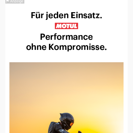
Anzeige
Einverständnis-Optionen des Benutzers
Cookie Laufzeit:
1 Jahr
EXTERNE MEDIEN
Um Inhalte von Videoplattformen und
Social Media Plattformen anzeigen zu
können, werden von diesen externen
Medien Cookies gesetzt.
YouTube
Vimeo