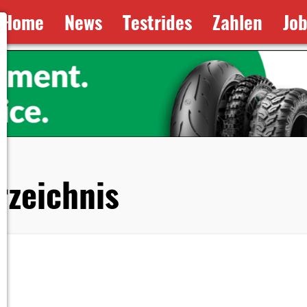
Home
News
Testrides
Zahlen
Jo
rzeichnis