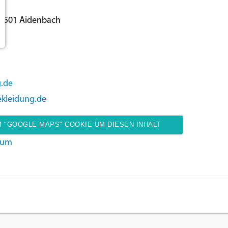
4501 Aidenbach
g.de
ekleidung.de
 "GOOGLE MAPS" COOKIE UM DIESEN INHALT
sum
ANZUZEIGEN