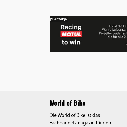
Benutzers
Cookie
Laufzeit:
Anzeige
1 Jahr
EXTERNE MEDIEN
Um Inhalte von Videoplattformen und
Social Media Plattformen anzeigen zu
können, werden von diesen externen
Medien Cookies gesetzt.
YouTube
World of Bike
Die World of Bike ist das
Vimeo
Fachhandelsmagazin für den