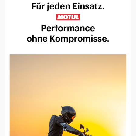
Einverständnis-Optionen des Benutzers
Cookie Laufzeit:
1 Jahr
EXTERNE MEDIEN
Um Inhalte von Videoplattformen und
Social Media Plattformen anzeigen zu
können, werden von diesen externen
Medien Cookies gesetzt.
YouTube
Vimeo