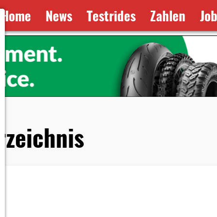
Home
News
Testrides
Zahlen
Jo
rzeichnis