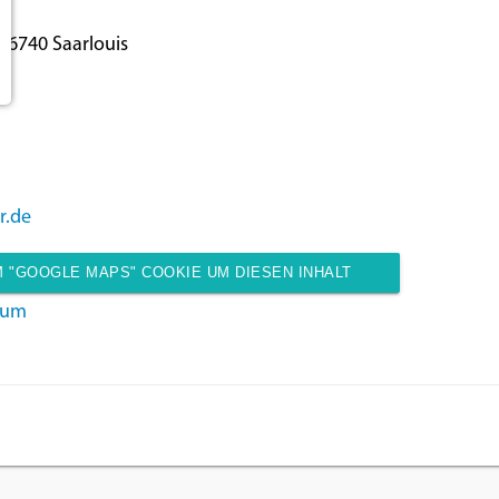
66740 Saarlouis
r.de
 "GOOGLE MAPS" COOKIE UM DIESEN INHALT
sum
ANZUZEIGEN