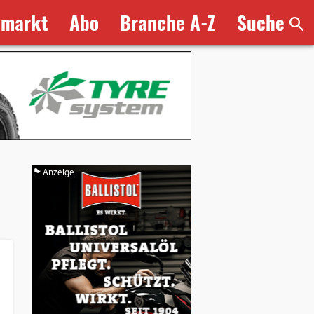
bmarkt
Abo
Branche A-Z
Suche
Anzeige