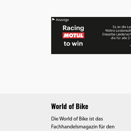
Benutzers
Cookie
Laufzeit:
Anzeige
1 Jahr
EXTERNE MEDIEN
Um Inhalte von Videoplattformen und
Social Media Plattformen anzeigen zu
können, werden von diesen externen
Medien Cookies gesetzt.
YouTube
World of Bike
Die World of Bike ist das
Vimeo
Fachhandelsmagazin für den