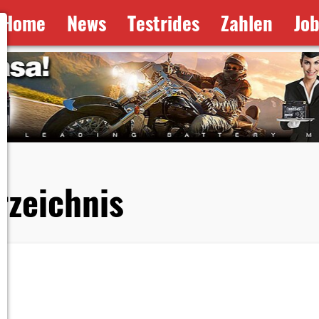
Home
News
Testrides
Zahlen
Jo
rzeichnis