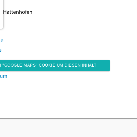
5 Hattenhofen
de
e
 "GOOGLE MAPS" COOKIE UM DIESEN INHALT
sum
ANZUZEIGEN