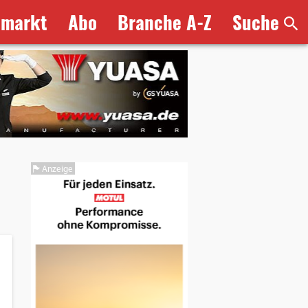
bmarkt
Abo
Branche A-Z
Suche
Anzeige