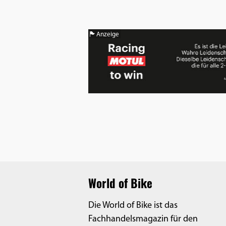
Benutzers
Cookie
Laufzeit:
Anzeige
1 Jahr
EXTERNE MEDIEN
Um Inhalte von Videoplattformen und
Social Media Plattformen anzeigen zu
können, werden von diesen externen
Medien Cookies gesetzt.
YouTube
World of Bike
Die World of Bike ist das
Vimeo
Fachhandelsmagazin für den