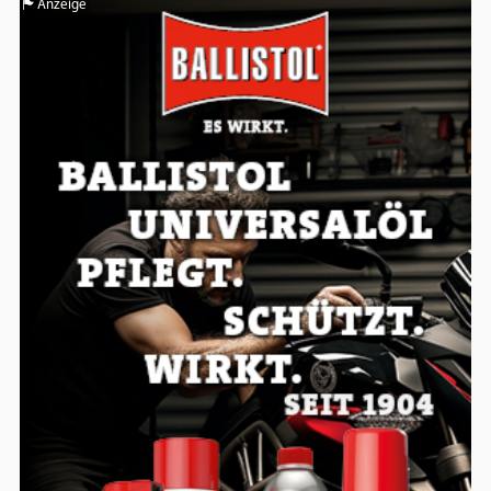
Anzeige
Einverständnis-Optionen des Benutzers
Cookie Laufzeit:
1 Jahr
EXTERNE MEDIEN
Um Inhalte von Videoplattformen und
Social Media Plattformen anzeigen zu
können, werden von diesen externen
Medien Cookies gesetzt.
YouTube
Vimeo