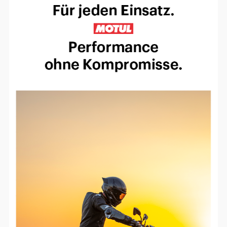
Einverständnis-Optionen des Benutzers
Cookie Laufzeit:
1 Jahr
EXTERNE MEDIEN
Um Inhalte von Videoplattformen und
Social Media Plattformen anzeigen zu
können, werden von diesen externen
Medien Cookies gesetzt.
YouTube
Vimeo