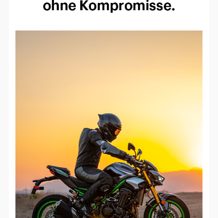
Einverständnis-Optionen des Benutzers
Cookie Laufzeit:
1 Jahr
EXTERNE MEDIEN
Um Inhalte von Videoplattformen und
Social Media Plattformen anzeigen zu
können, werden von diesen externen
Medien Cookies gesetzt.
YouTube
Vimeo