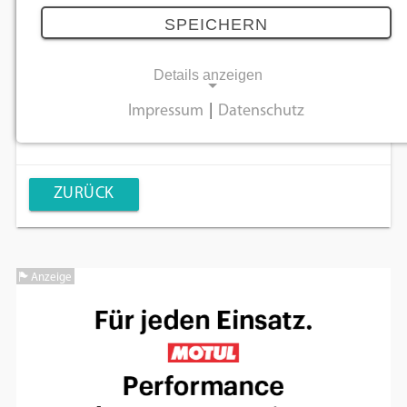
Website:
http://polarisgermany.de/
SPEICHERN
ZUSTIMMUNG ZUM "GOOGLE MAPS"
Details anzeigen
Datenschutz
|
Impressum
COOKIE UM DIESEN INHALT ANZUZEIGEN
Impressum
|
Datenschutz
NOTWENDIGE COOKIES
Notwendige Cookies ermöglichen
grundlegende Funktionen und sind für die
ZURÜCK
einwandfreie Funktion der Website
erforderlich.
Anzeige
Einverständnis-Cookie
Name:
cookie_consent
Zweck:
Dieser Cookie speichert die ausgewählten