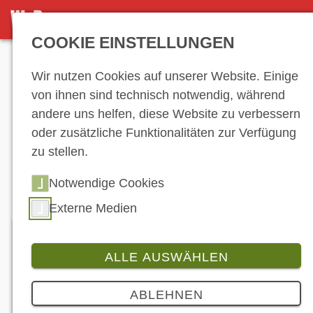
DETAILANSICHT
COOKIE EINSTELLUNGEN
Anzeige
Wir nutzen Cookies auf unserer Website. Einige
von ihnen sind technisch notwendig, während
andere uns helfen, diese Website zu verbessern
Hersteller-
oder zusätzliche Funktionalitäten zur Verfügung
zu stellen.
Verzeichnis
Notwendige Cookies
Externe Medien
Polaris Germany GmbH
ALLE AUSWÄHLEN
Adresse:
Im Heetwinkel 62, 46514 Schermbeck
Land:
Deutschland
ABLEHNEN
Email:
polaris.germany@polaris.com