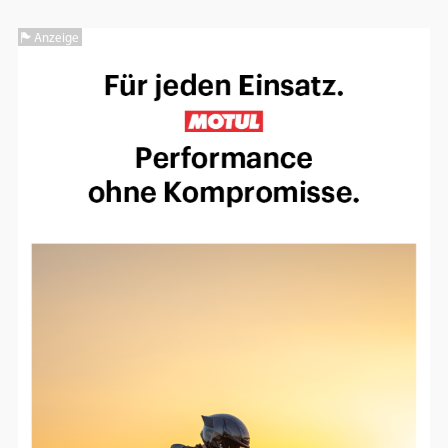
Einverständnis-Optionen des Benutzers
Anzeige
Cookie Laufzeit:
1 Jahr
EXTERNE MEDIEN
Um Inhalte von Videoplattformen und
Social Media Plattformen anzeigen zu
können, werden von diesen externen
Medien Cookies gesetzt.
YouTube
Vimeo