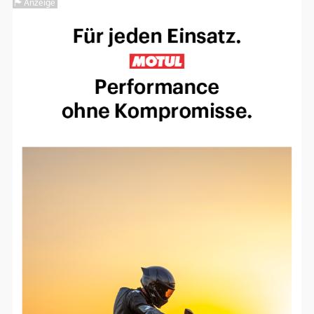
Anzeige
Einverständnis-Optionen des Benutzers
Cookie Laufzeit:
1 Jahr
EXTERNE MEDIEN
Um Inhalte von Videoplattformen und
Social Media Plattformen anzeigen zu
können, werden von diesen externen
Medien Cookies gesetzt.
YouTube
Vimeo