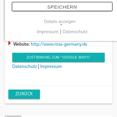
Adresse:
Am Forst 17b, 92637 Weiden i.d.Opf.
SPEICHERN
Land:
Deutschland
Tel:
0961/38850
Details anzeigen
Fax:
0961/3885203
Impressum
|
Datenschutz
Email:
info@speeds.eu
NOTWENDIGE COOKIES
Website:
http://www.msa-germany.de
Notwendige Cookies ermöglichen
grundlegende Funktionen und sind für die
ZUSTIMMUNG ZUM "GOOGLE MAPS"
einwandfreie Funktion der Website
Datenschutz
|
Impressum
COOKIE UM DIESEN INHALT ANZUZEIGEN
erforderlich.
Einverständnis-Cookie
Name:
ZURÜCK
cookie_consent
Zweck:
Dieser Cookie speichert die ausgewählten