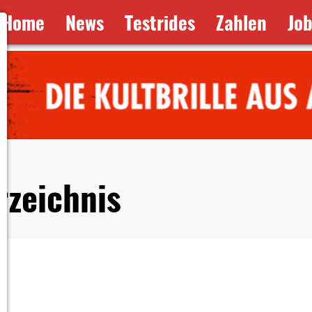
Home
News
Testrides
Zahlen
Jo
rzeichnis