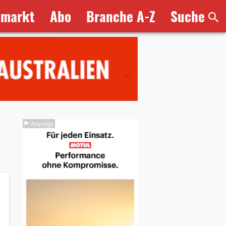
bmarkt
Abo
Branche A-Z
Suche
Anzeige