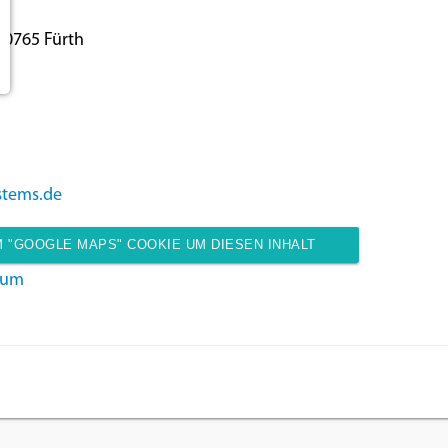
90765 Fürth
stems.de
 "GOOGLE MAPS" COOKIE UM DIESEN INHALT
sum
ANZUZEIGEN