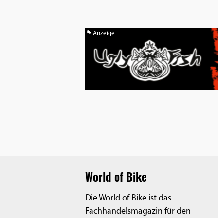
Benutzers
Cookie
Laufzeit:
Anzeige
1 Jahr
EXTERNE MEDIEN
Um Inhalte von Videoplattformen und
Social Media Plattformen anzeigen zu
können, werden von diesen externen
Medien Cookies gesetzt.
YouTube
World of Bike
Die World of Bike ist das
Vimeo
Fachhandelsmagazin für den