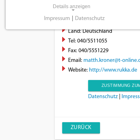
L-Fashion Group GmbH
Details anzeigen
Motorsport
Impressum
|
Datenschutz
Adresse:
Hinter den Zäunen 4,
NOTWENDIGE COOKIES
Land:
Deutschland
Notwendige Cookies ermöglichen
Tel:
040/5511055
grundlegende Funktionen und sind für die
Fax:
040/5551229
einwandfreie Funktion der Website
Email:
matth.kroner@t-online.
erforderlich.
Website:
http://www.rukka.de
Einverständnis-Cookie
ZUSTIMMUNG ZUM
Name:
Datenschutz
|
Impres
cookie_consent
Zweck:
Dieser Cookie speichert die
ausgewählten
ZURÜCK
Einverständnis-Optionen des