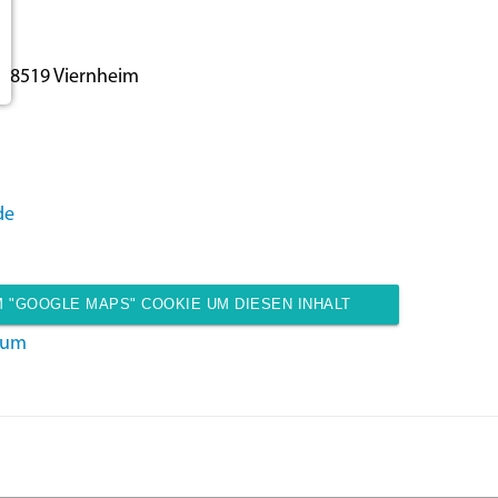
 68519 Viernheim
de
 "GOOGLE MAPS" COOKIE UM DIESEN INHALT
sum
ANZUZEIGEN