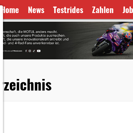
Home
News
Testrides
Zahlen
Jo
rzeichnis