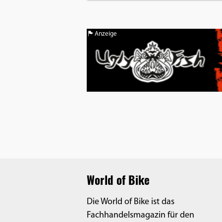
Benutzers
Cookie
Laufzeit:
Anzeige
1 Jahr
EXTERNE MEDIEN
Um Inhalte von Videoplattformen und
Social Media Plattformen anzeigen zu
können, werden von diesen externen
Medien Cookies gesetzt.
YouTube
World of Bike
Die World of Bike ist das
Vimeo
Fachhandelsmagazin für den