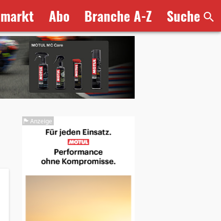
bmarkt
Abo
Branche A-Z
Suche
Anzeige