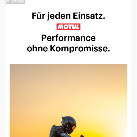
Anzeige
Einverständnis-Optionen des Benutzers
Cookie Laufzeit:
1 Jahr
EXTERNE MEDIEN
Um Inhalte von Videoplattformen und
Social Media Plattformen anzeigen zu
können, werden von diesen externen
Medien Cookies gesetzt.
YouTube
Vimeo