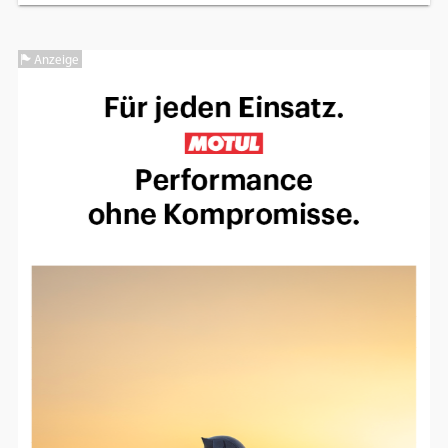
Einverständnis-Optionen des Benutzers
Anzeige
Cookie Laufzeit:
1 Jahr
EXTERNE MEDIEN
Um Inhalte von Videoplattformen und
Social Media Plattformen anzeigen zu
können, werden von diesen externen
Medien Cookies gesetzt.
YouTube
Vimeo