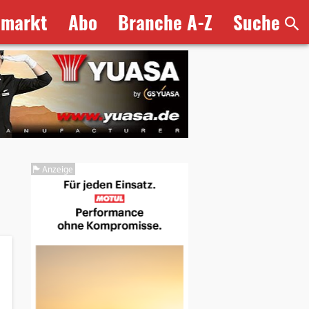
bmarkt
Abo
Branche A-Z
Suche
Anzeige