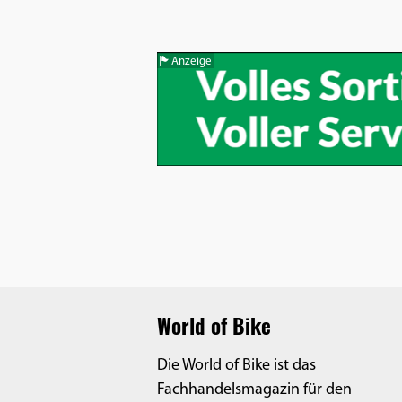
Benutzers
Cookie
Laufzeit:
Anzeige
1 Jahr
EXTERNE MEDIEN
Um Inhalte von Videoplattformen und
Social Media Plattformen anzeigen zu
können, werden von diesen externen
Medien Cookies gesetzt.
YouTube
World of Bike
Die World of Bike ist das
Vimeo
Fachhandelsmagazin für den