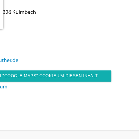
5326 Kulmbach
uther.de
 "GOOGLE MAPS" COOKIE UM DIESEN INHALT
sum
ANZUZEIGEN