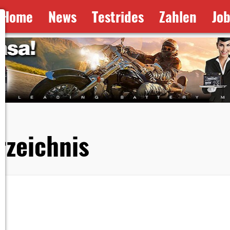
Home
News
Testrides
Zahlen
Jo
rzeichnis