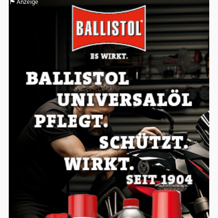
Anzeige
Einverständnis-Optionen des Benutzers
Cookie Laufzeit:
1 Jahr
EXTERNE MEDIEN
Um Inhalte von Videoplattformen und
Social Media Plattformen anzeigen zu
können, werden von diesen externen
Medien Cookies gesetzt.
YouTube
Vimeo