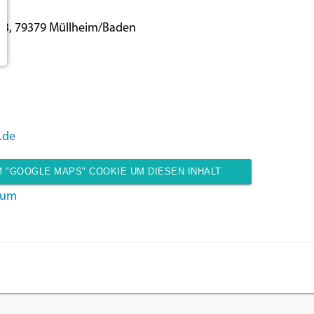
33, 79379 Müllheim/Baden
.de
 "GOOGLE MAPS" COOKIE UM DIESEN INHALT
sum
ANZUZEIGEN