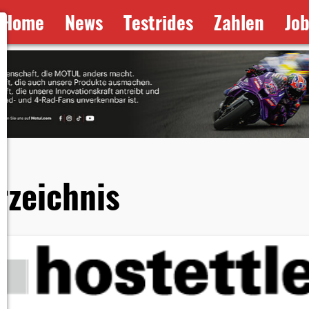
Home
News
Testrides
Zahlen
Jo
rzeichnis