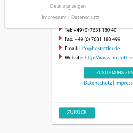
Hostettler GmbH
Details anzeigen
Adresse:
Neuenburger Straße 
Impressum
|
Datenschutz
Land:
Deutschland
NOTWENDIGE COOKIES
Tel:
+49 (0) 7631 180 40
Notwendige Cookies ermöglichen
Fax:
+49 (0) 7631 180 499
grundlegende Funktionen und sind für die
Email:
info@hostettler.de
einwandfreie Funktion der Website
Website:
http://www.hostettler
erforderlich.
ZUSTIMMUNG ZUM
Einverständnis-Cookie
Datenschutz
|
Impres
Name:
cookie_consent
Zweck:
ZURÜCK
Dieser Cookie speichert die
ausgewählten
Einverständnis-Optionen des