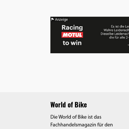
Benutzers
Cookie
Laufzeit:
Anzeige
1 Jahr
EXTERNE MEDIEN
Um Inhalte von Videoplattformen und
Social Media Plattformen anzeigen zu
können, werden von diesen externen
Medien Cookies gesetzt.
YouTube
World of Bike
Die World of Bike ist das
Vimeo
Fachhandelsmagazin für den