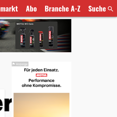
bmarkt
Abo
Branche A-Z
Suche
Anzeige