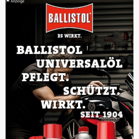
Anzeige
Einverständnis-Optionen des Benutzers
Cookie Laufzeit:
1 Jahr
EXTERNE MEDIEN
Um Inhalte von Videoplattformen und
Social Media Plattformen anzeigen zu
können, werden von diesen externen
Medien Cookies gesetzt.
YouTube
Vimeo