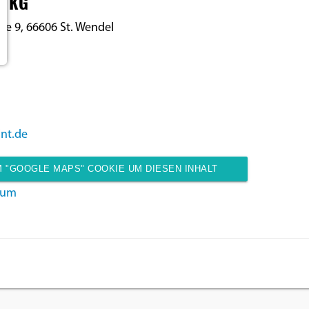
. KG
ße 9, 66606 St. Wendel
nt.de
 "GOOGLE MAPS" COOKIE UM DIESEN INHALT
sum
ANZUZEIGEN