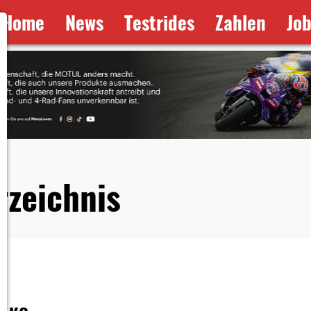
Home
News
Testrides
Zahlen
Jo
rzeichnis