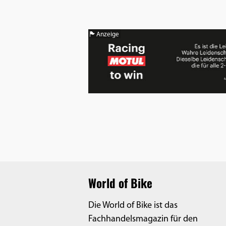
Benutzers
Cookie
Laufzeit:
Anzeige
1 Jahr
EXTERNE MEDIEN
Um Inhalte von Videoplattformen und
Social Media Plattformen anzeigen zu
können, werden von diesen externen
Medien Cookies gesetzt.
YouTube
World of Bike
Die World of Bike ist das
Vimeo
Fachhandelsmagazin für den