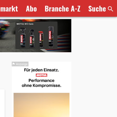
bmarkt
Abo
Branche A-Z
Suche
Anzeige