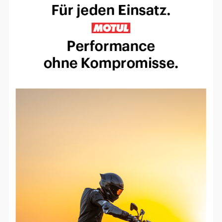
Einverständnis-Optionen des Benutzers
Cookie Laufzeit:
1 Jahr
EXTERNE MEDIEN
Um Inhalte von Videoplattformen und
Social Media Plattformen anzeigen zu
können, werden von diesen externen
Medien Cookies gesetzt.
YouTube
Vimeo