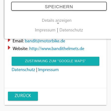
Adresse:
Darwinstraße 2, 10589 Berlin -
SPEICHERN
Charlottenburg
Land:
Deutschland
Details anzeigen
Tel:
030/30099680
Impressum
|
Datenschutz
Fax:
030/30099682
NOTWENDIGE COOKIES
Email:
bandit@motorbike.de
Notwendige Cookies ermöglichen
Website:
http://www.bandithelmets.de
grundlegende Funktionen und sind für die
einwandfreie Funktion der Website
ZUSTIMMUNG ZUM "GOOGLE MAPS"
erforderlich.
Datenschutz
|
Impressum
COOKIE UM DIESEN INHALT ANZUZEIGEN
Einverständnis-Cookie
Name:
cookie_consent
ZURÜCK
Zweck:
Dieser Cookie speichert die ausgewählten