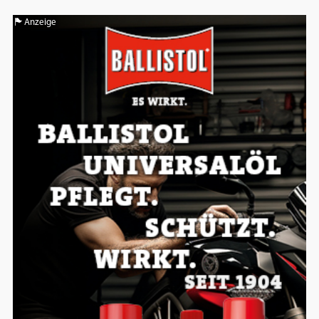
Einverständnis-Optionen des Benutzers
Anzeige
Cookie Laufzeit:
1 Jahr
EXTERNE MEDIEN
Um Inhalte von Videoplattformen und
Social Media Plattformen anzeigen zu
können, werden von diesen externen
Medien Cookies gesetzt.
YouTube
Vimeo