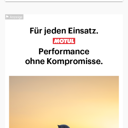
Einverständnis-Optionen des Benutzers
Anzeige
Cookie Laufzeit:
1 Jahr
EXTERNE MEDIEN
Um Inhalte von Videoplattformen und
Social Media Plattformen anzeigen zu
können, werden von diesen externen
Medien Cookies gesetzt.
YouTube
Vimeo