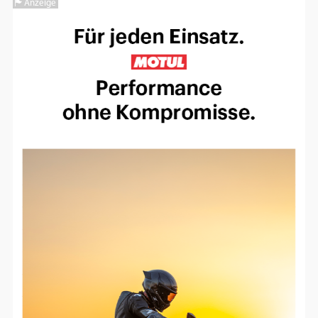
Anzeige
Einverständnis-Optionen des Benutzers
Cookie Laufzeit:
1 Jahr
EXTERNE MEDIEN
Um Inhalte von Videoplattformen und
Social Media Plattformen anzeigen zu
können, werden von diesen externen
Medien Cookies gesetzt.
YouTube
Vimeo