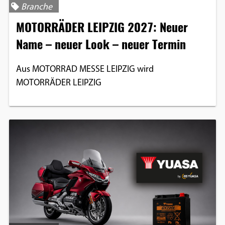
Branche
Einverständnis-Optionen des Benutzers
MOTORRÄDER LEIPZIG 2027: Neuer
Cookie Laufzeit:
Name – neuer Look – neuer Termin
1 Jahr
Aus MOTORRAD MESSE LEIPZIG wird
MOTORRÄDER LEIPZIG
EXTERNE MEDIEN
Um Inhalte von Videoplattformen und
Social Media Plattformen anzeigen zu
können, werden von diesen externen
Medien Cookies gesetzt.
YouTube
Vimeo