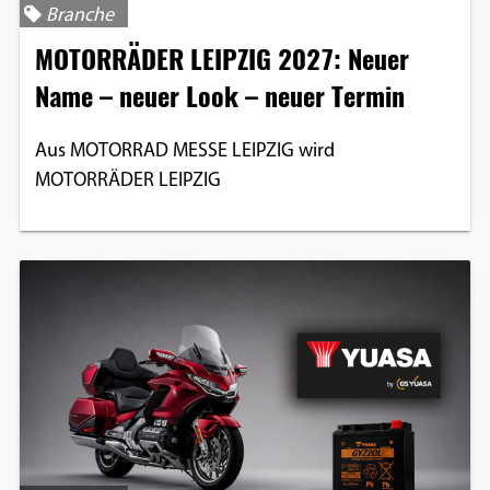
Branche
Einverständnis-Optionen des Benutzers
MOTORRÄDER LEIPZIG 2027: Neuer
Cookie Laufzeit:
Name – neuer Look – neuer Termin
1 Jahr
Aus MOTORRAD MESSE LEIPZIG wird
MOTORRÄDER LEIPZIG
EXTERNE MEDIEN
Um Inhalte von Videoplattformen und
Social Media Plattformen anzeigen zu
können, werden von diesen externen
Medien Cookies gesetzt.
YouTube
Vimeo