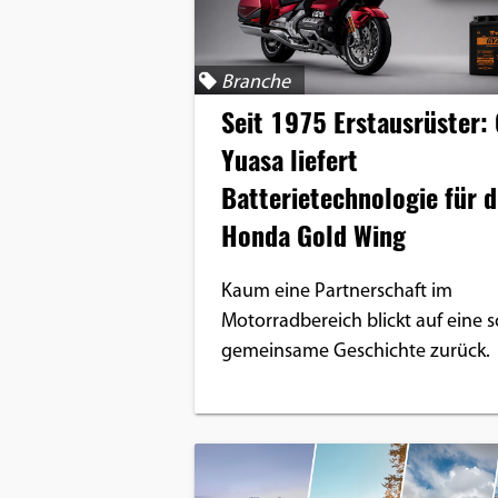
Benutzers
Cookie
Laufzeit:
Branche
1 Jahr
Seit 1975 Erstausrüster:
Yuasa liefert
Batterietechnologie für d
EXTERNE MEDIEN
Honda Gold Wing
Um Inhalte von Videoplattformen und
Social Media Plattformen anzeigen zu
Kaum eine Partnerschaft im
können, werden von diesen externen
Motorradbereich blickt auf eine s
Medien Cookies gesetzt.
gemeinsame Geschichte zurück.
YouTube
Vimeo