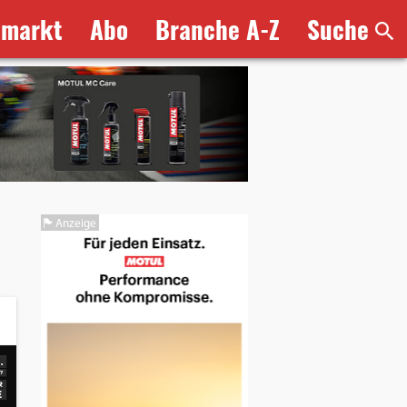
bmarkt
Abo
Branche A-Z
Suche
Anzeige