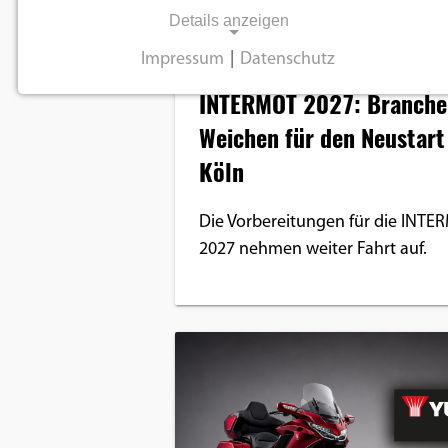
Details anzeigen
Impressum
|
Datenschutz
Branche
NOTWENDIGE COOKIES
INTERMOT 2027: Branche 
Notwendige Cookies ermöglichen
Weichen für den Neustart
grundlegende Funktionen und sind für die
Köln
einwandfreie Funktion der Website
erforderlich.
Die Vorbereitungen für die INTE
2027 nehmen weiter Fahrt auf.
Einverständnis-Cookie
Name:
cookie_consent
Zweck:
Dieser Cookie speichert die
ausgewählten
Einverständnis-Optionen des