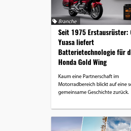
Benutzers
Cookie
Laufzeit:
Branche
1 Jahr
Seit 1975 Erstausrüster:
Yuasa liefert
Batterietechnologie für d
EXTERNE MEDIEN
Honda Gold Wing
Um Inhalte von Videoplattformen und
Social Media Plattformen anzeigen zu
Kaum eine Partnerschaft im
können, werden von diesen externen
Motorradbereich blickt auf eine s
Medien Cookies gesetzt.
gemeinsame Geschichte zurück.
YouTube
Vimeo