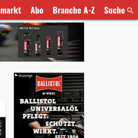
bmarkt
Abo
Branche A-Z
Suche
Anzeige