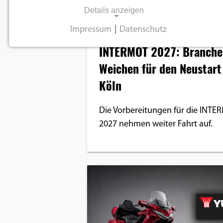
Details anzeigen
Impressum
|
Datenschutz
Branche
NOTWENDIGE COOKIES
INTERMOT 2027: Branche 
Notwendige Cookies ermöglichen
Weichen für den Neustart
grundlegende Funktionen und sind für die
Köln
einwandfreie Funktion der Website
erforderlich.
Die Vorbereitungen für die INTE
2027 nehmen weiter Fahrt auf.
Einverständnis-Cookie
Name:
cookie_consent
Zweck:
Dieser Cookie speichert die
ausgewählten
Einverständnis-Optionen des