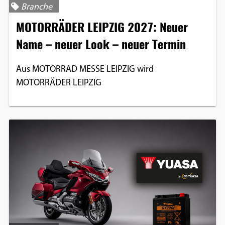
Branche
Einverständnis-Optionen des Benutzers
MOTORRÄDER LEIPZIG 2027: Neuer
Cookie Laufzeit:
Name – neuer Look – neuer Termin
1 Jahr
Aus MOTORRAD MESSE LEIPZIG wird
MOTORRÄDER LEIPZIG
EXTERNE MEDIEN
Um Inhalte von Videoplattformen und
Social Media Plattformen anzeigen zu
können, werden von diesen externen
Medien Cookies gesetzt.
YouTube
Vimeo