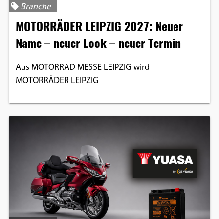
Branche
Einverständnis-Optionen des Benutzers
MOTORRÄDER LEIPZIG 2027: Neuer
Cookie Laufzeit:
Name – neuer Look – neuer Termin
1 Jahr
Aus MOTORRAD MESSE LEIPZIG wird
MOTORRÄDER LEIPZIG
EXTERNE MEDIEN
Um Inhalte von Videoplattformen und
Social Media Plattformen anzeigen zu
können, werden von diesen externen
Medien Cookies gesetzt.
YouTube
Vimeo